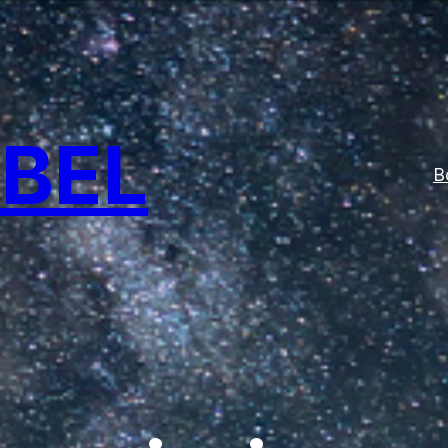
ABEL
B