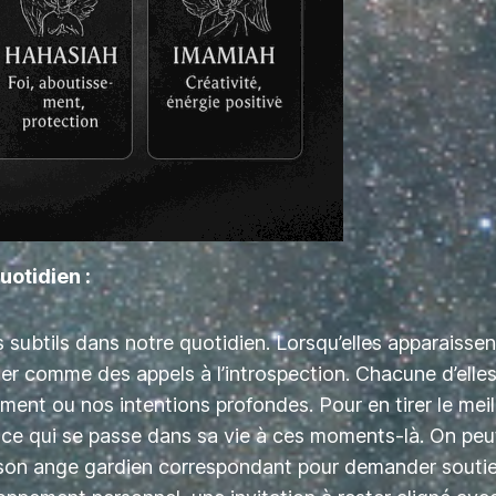
uotidien :
s subtils dans notre quotidien. Lorsqu’elles apparaiss
ter comme des appels à l’introspection. Chacune d’elle
t ou nos intentions profondes. Pour en tirer le meilleu
 ce qui se passe dans sa vie à ces moments-là. On peu
son ange gardien correspondant pour demander soutien 